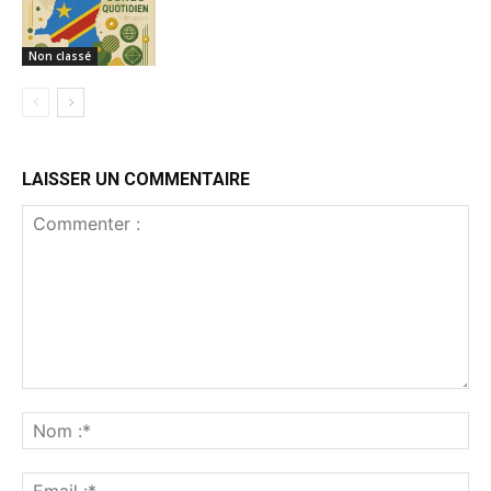
Non classé
LAISSER UN COMMENTAIRE
Commenter
:
No
:*
Ema