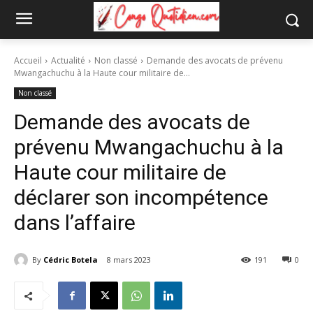
Accueil
Actualité
Non classé
Demande des avocats de prévenu
Mwangachuchu à la Haute cour militaire de...
Non classé
Demande des avocats de
prévenu Mwangachuchu à la
Haute cour militaire de
déclarer son incompétence
dans l’affaire
By
Cédric Botela
8 mars 2023
191
0