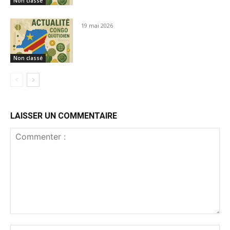
Non classé
19 mai 2026
Non classé
LAISSER UN COMMENTAIRE
Commenter
:
No